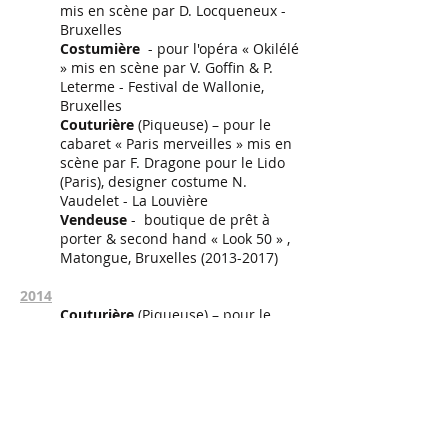
mis en scène par D. Locqueneux -
Bruxelles
Costumière
- pour l'opéra « Okilélé
» mis en scène par V. Goffin & P.
Leterme - Festival de Wallonie,
Bruxelles
Couturière
(Piqueuse) – pour le
cabaret « Paris merveilles » mis en
scène par F. Dragone pour le Lido
(Paris), designer costume N.
Vaudelet - La Louvière
Vendeuse
- boutique de prêt à
porter & second hand « Look 50 » ,
Matongue, Bruxelles
(2013-2017)
2014
Couturière
(Piqueuse) – pour le
cabaret «Paris merveilles» mis en
scène par F. Dragone pour le Lido
(Paris), designer costume N.
Vaudelet - La Louvière
Costumière/Accessoiriste
- pour
l'opéra « Brundibàr » mis en scène
par V. Goffin - Festival de Wallonie,