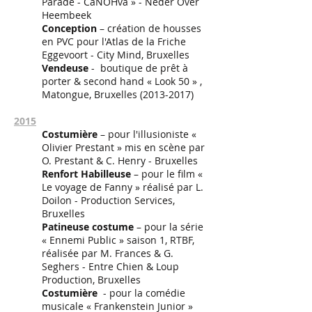
Parade - CaNOHva » - Neder Over
Heembeek
Conception
– création de housses
en PVC pour l'Atlas de la Friche
Eggevoort - City Mind, Bruxelles
Vendeuse
- boutique de prêt à
porter & second hand « Look 50 » ,
Matongue, Bruxelles
(2013-2017)
2015
Costumière
– pour l'illusioniste «
Olivier Prestant » mis en scène par
O. Prestant & C. Henry - Bruxelles
Renfort Habilleuse
– pour le film «
Le voyage de Fanny » réalisé par L.
Doilon - Production Services,
Bruxelles
Patineuse costume
– pour la série
« Ennemi Public » saison 1, RTBF,
réalisée par M. Frances & G.
Seghers - Entre Chien & Loup
Production, Bruxelles
Costumière
- pour la comédie
musicale « Frankenstein Junior »