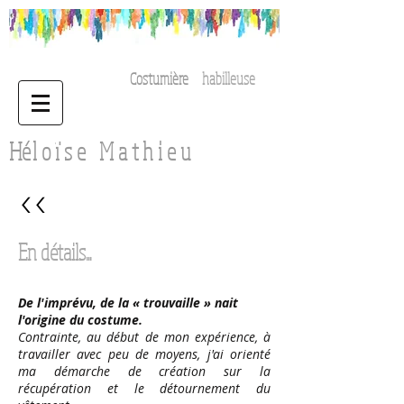
Costumière
habilleuse
H
é
l o ï s e
M a t h i e u
<<
En détails...
De l'imprévu, de la « trouvaille » nait
l'origine du costume.
Contrainte, au début de mon expérience, à
travailler avec peu de moyens, j'ai orienté
ma démarche de création sur la
récupération et le détournement du