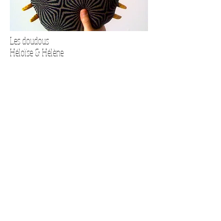
Les doudous
Héloïse & Hélène
Collages