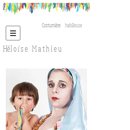
Costumière
habilleuse
H
é
l o ï s e
M a t h i e u