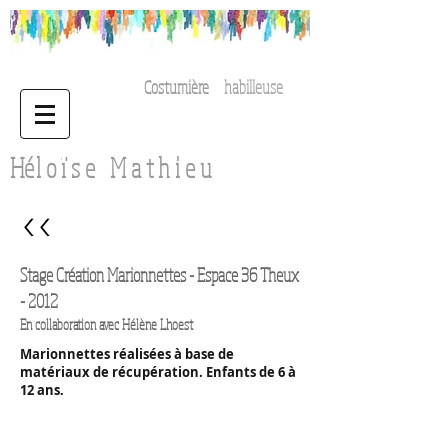
Costumière
habilleuse
H
é
l o ï s e
M a t h i e u
<<
Stage Création Marionnettes - Espace 36 Theux
- 2012
En collaboration avec Hélène Lhoest​
Marionnettes réalisées à base de
matériaux de récupération. Enfants de 6 à
12 ans.